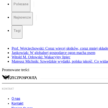
Polecane
Najnowsze
Tagi
Prof. Wojciechowski: Coraz więcej słoików, coraz mniej skład
Jankowiak: W globalnej gospodarce ogon macha psem
Witold M. Orłowski: Wakacyjny lipiec
Mateusz Michnik: Szwedzkie wydatki, polska jakość. Co wid
Promowane treści
KONTAKT
O nas
Kontakt