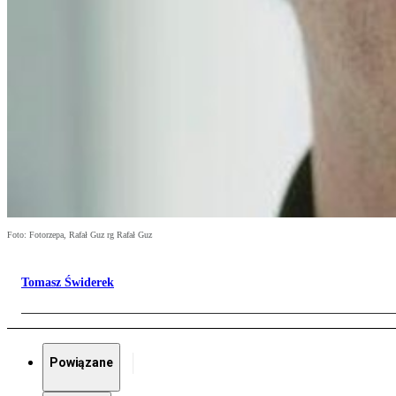
Foto: Fotorzepa, Rafał Guz rg Rafał Guz
Tomasz Świderek
Powiązane