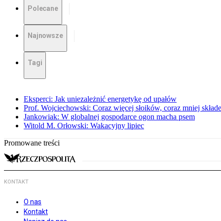
Polecane
Najnowsze
Tagi
Eksperci: Jak uniezależnić energetykę od upałów
Prof. Wojciechowski: Coraz więcej słoików, coraz mniej skład
Jankowiak: W globalnej gospodarce ogon macha psem
Witold M. Orłowski: Wakacyjny lipiec
Promowane treści
KONTAKT
O nas
Kontakt