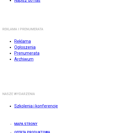
Napisz do nas
REKLAMA I PRENUMERATA
Reklama
Ogłoszenia
Prenumerata
Archiwum
NASZE WYDARZENIA
Szkolenia i konferencje
MAPA STRONY
OFERTA PRODUKTOWA