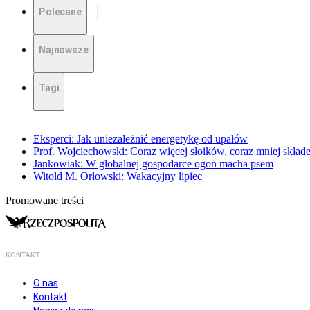
Polecane
Najnowsze
Tagi
Eksperci: Jak uniezależnić energetykę od upałów
Prof. Wojciechowski: Coraz więcej słoików, coraz mniej skład
Jankowiak: W globalnej gospodarce ogon macha psem
Witold M. Orłowski: Wakacyjny lipiec
Promowane treści
KONTAKT
O nas
Kontakt