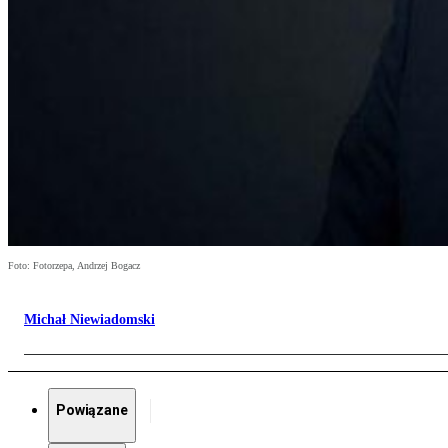
Foto: Fotorzepa, Andrzej Bogacz
Michał Niewiadomski
Powiązane