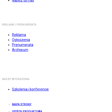
Napisz do nas
REKLAMA I PRENUMERATA
Reklama
Ogłoszenia
Prenumerata
Archiwum
NASZE WYDARZENIA
Szkolenia i konferencje
MAPA STRONY
OFERTA PRODUKTOWA