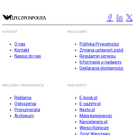
KONTAKT
REGULAMIN
O nas
Polityka Prywatności
Kontakt
Zmiana ustawień zgód
Napisz do nas
Regulamin serwisu
Informacje o nadawcy
Deklaracja dostępności
REKLAMA I PRENUMERATA
PARTNERZY
Reklama
E-kiosk.pl
Ogłoszenia
E-gazety.pl
Prenumerata
Nexto.pl
Archiwum
Mała księgowość
Kancelarierp.pl
Wieści Rolnicze
Życie Warszawy