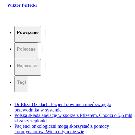
Wiktor Ferfecki
Powiązane
Polecane
Najnowsze
Tagi
Dr Eliza Działach: Pacjent powinien mieć swojego
przewodnika w systemie
Polska składa apelację w sporze z Pfizerem. Chodzi o 5,6 mld
zł za szczepionki
Pacjenci onkologiczni mogą skorzystać z pomocy
koordynatorów. Wielu o tym nie wie