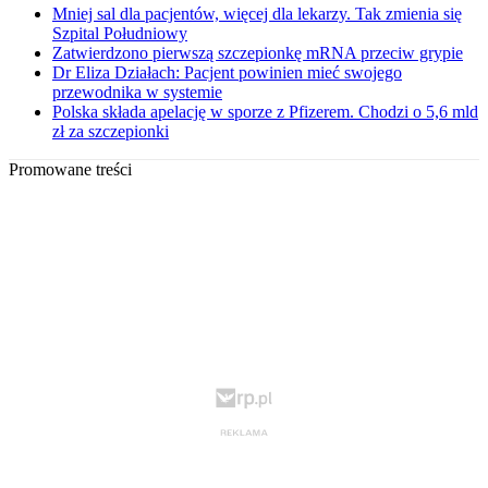
Mniej sal dla pacjentów, więcej dla lekarzy. Tak zmienia się
Szpital Południowy
Zatwierdzono pierwszą szczepionkę mRNA przeciw grypie
Dr Eliza Działach: Pacjent powinien mieć swojego
przewodnika w systemie
Polska składa apelację w sporze z Pfizerem. Chodzi o 5,6 mld
zł za szczepionki
Promowane treści