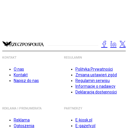
KONTAKT
REGULAMIN
O nas
Polityka Prywatności
Kontakt
Zmiana ustawień zgód
Napisz do nas
Regulamin serwisu
Informacje o nadawcy
Deklaracja dostępności
REKLAMA I PRENUMERATA
PARTNERZY
Reklama
E-kiosk.pl
Ogłoszenia
E-gazety.pl