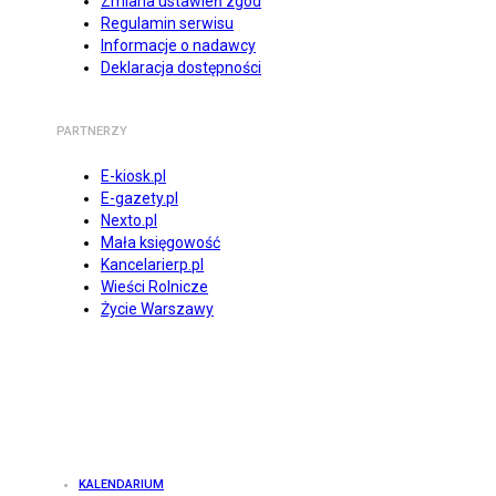
Zmiana ustawień zgód
Regulamin serwisu
Informacje o nadawcy
Deklaracja dostępności
PARTNERZY
E-kiosk.pl
E-gazety.pl
Nexto.pl
Mała księgowość
Kancelarierp.pl
Wieści Rolnicze
Życie Warszawy
KALENDARIUM