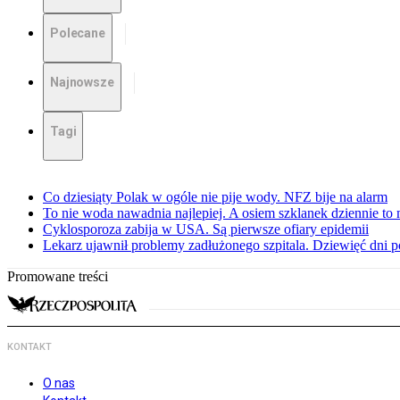
Polecane
Najnowsze
Tagi
Co dziesiąty Polak w ogóle nie pije wody. NFZ bije na alarm
To nie woda nawadnia najlepiej. A osiem szklanek dziennie to 
Cyklosporoza zabija w USA. Są pierwsze ofiary epidemii
Lekarz ujawnił problemy zadłużonego szpitala. Dziewięć dni 
Promowane treści
KONTAKT
O nas