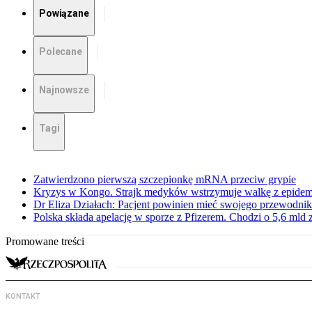
Powiązane
Polecane
Najnowsze
Tagi
Zatwierdzono pierwszą szczepionkę mRNA przeciw grypie
Kryzys w Kongo. Strajk medyków wstrzymuje walkę z epidemi
Dr Eliza Działach: Pacjent powinien mieć swojego przewodnik
Polska składa apelację w sporze z Pfizerem. Chodzi o 5,6 mld z
Promowane treści
KONTAKT