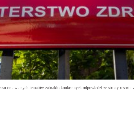
resu omawianych tematów zabrakło konkretnych odpowiedzi ze strony resortu 