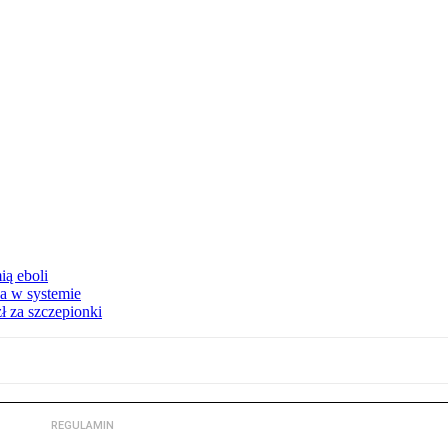
ą eboli
a w systemie
ł za szczepionki
REGULAMIN