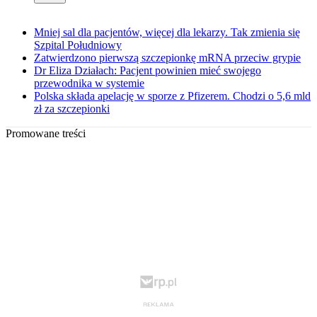
Mniej sal dla pacjentów, więcej dla lekarzy. Tak zmienia się
Szpital Południowy
Zatwierdzono pierwszą szczepionkę mRNA przeciw grypie
Dr Eliza Działach: Pacjent powinien mieć swojego
przewodnika w systemie
Polska składa apelację w sporze z Pfizerem. Chodzi o 5,6 mld
zł za szczepionki
Promowane treści