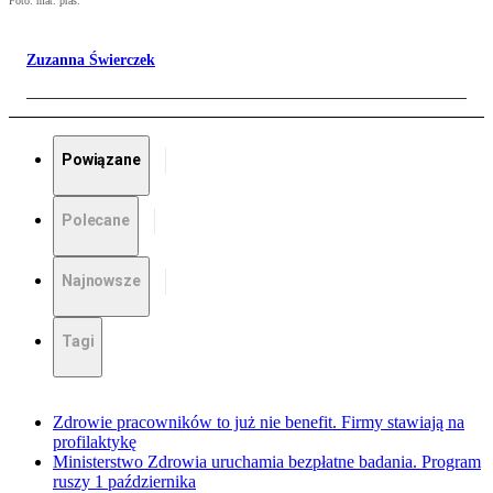
Foto: mat. pras.
Zuzanna Świerczek
Powiązane
Polecane
Najnowsze
Tagi
Zdrowie pracowników to już nie benefit. Firmy stawiają na
profilaktykę
Ministerstwo Zdrowia uruchamia bezpłatne badania. Program
ruszy 1 października