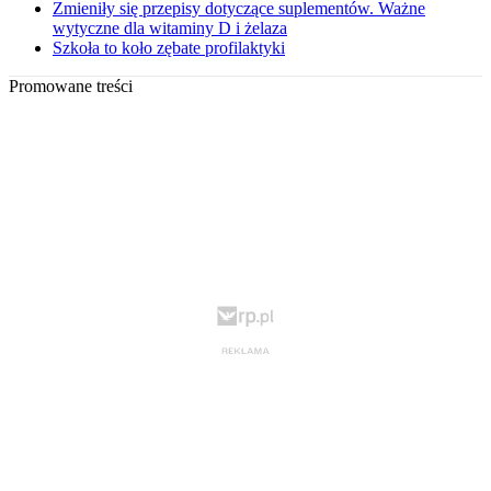
Zmieniły się przepisy dotyczące suplementów. Ważne
wytyczne dla witaminy D i żelaza
Szkoła to koło zębate profilaktyki
Promowane treści