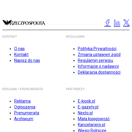
KONTAKT
REGULAMIN
O nas
Polityka Prywatności
Kontakt
Zmiana ustawień zgód
Napisz do nas
Regulamin serwisu
Informacje o nadawcy
Deklaracja dostępności
REKLAMA I PRENUMERATA
PARTNERZY
Reklama
E-kiosk.pl
Ogłoszenia
E-gazety.pl
Prenumerata
Nexto.pl
Archiwum
Mała księgowość
Kancelarierp.pl
Wieści Rolnicze