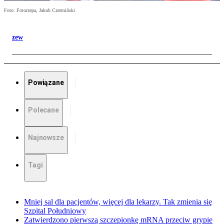
Foto: Fotorzepa, Jakub Czermiński
zew
Powiązane
Polecane
Najnowsze
Tagi
Mniej sal dla pacjentów, więcej dla lekarzy. Tak zmienia się
Szpital Południowy
Zatwierdzono pierwszą szczepionkę mRNA przeciw grypie