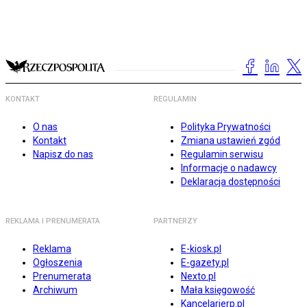
KONTAKT
REGULAMIN
O nas
Polityka Prywatności
Kontakt
Zmiana ustawień zgód
Napisz do nas
Regulamin serwisu
Informacje o nadawcy
Deklaracja dostępności
REKLAMA I PRENUMERATA
PARTNERZY
Reklama
E-kiosk.pl
Ogłoszenia
E-gazety.pl
Prenumerata
Nexto.pl
Archiwum
Mała księgowość
Kancelarierp.pl