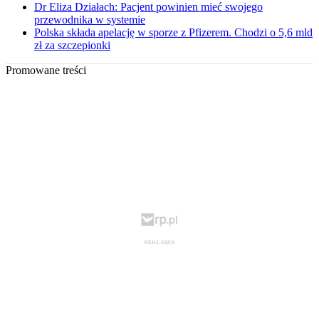
Dr Eliza Działach: Pacjent powinien mieć swojego
przewodnika w systemie
Polska składa apelację w sporze z Pfizerem. Chodzi o 5,6 mld
zł za szczepionki
Promowane treści