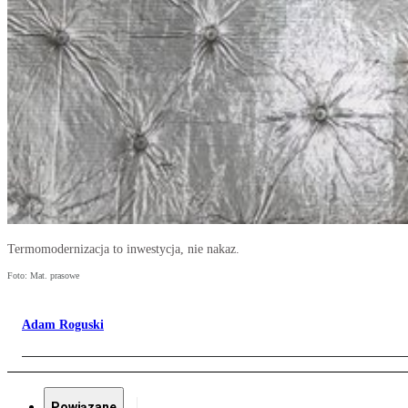
Termomodernizacja to inwestycja, nie nakaz.
Foto: Mat. prasowe
Adam Roguski
Powiązane