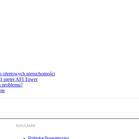
en ofertowych nieruchomości
1 pięter AFI Tower
ma problemu?
nie
REGULAMIN
Polityka Prywatności