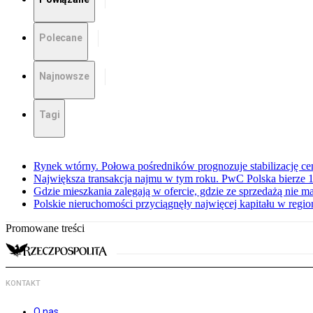
Polecane
Najnowsze
Tagi
Rynek wtórny. Połowa pośredników prognozuje stabilizację c
Największa transakcja najmu w tym roku. PwC Polska bierze 1
Gdzie mieszkania zalegają w ofercie, gdzie ze sprzedażą nie 
Polskie nieruchomości przyciągnęły najwięcej kapitału w regio
Promowane treści
KONTAKT
O nas