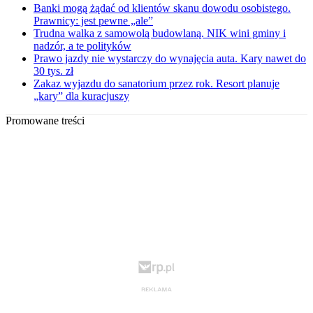
Banki mogą żądać od klientów skanu dowodu osobistego.
Prawnicy: jest pewne „ale”
Trudna walka z samowolą budowlaną. NIK wini gminy i
nadzór, a te polityków
Prawo jazdy nie wystarczy do wynajęcia auta. Kary nawet do
30 tys. zł
Zakaz wyjazdu do sanatorium przez rok. Resort planuje
„kary” dla kuracjuszy
Promowane treści