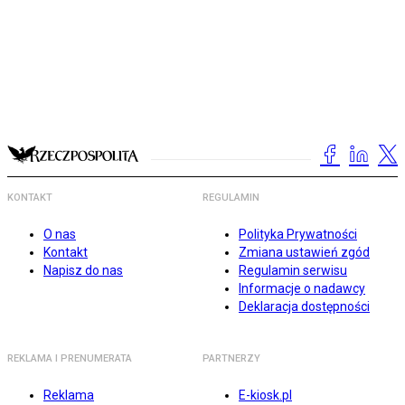
KONTAKT
REGULAMIN
O nas
Polityka Prywatności
Kontakt
Zmiana ustawień zgód
Napisz do nas
Regulamin serwisu
Informacje o nadawcy
Deklaracja dostępności
REKLAMA I PRENUMERATA
PARTNERZY
Reklama
E-kiosk.pl