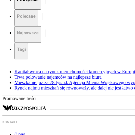
Polecane
Najnowsze
Tagi
Kapitał wraca na rynek nieruchomości komercyjnych w Europ
Trwa polowanie najemców na najlepsze biura
Mieszkanie już za 78 tys. zł. Agencja Mienia Wojskowego wyp
Rynek najmu mieszkań się równoważy, ale dalej nie jest łatwo
Promowane treści
KONTAKT
O nas