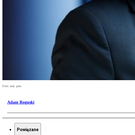
Foto: mat. pras.
Adam Roguski
Powiązane