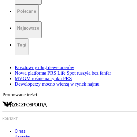
Polecane
Najnowsze
Tagi
Kosztowny dług deweloperów
Nowa platforma PRS Life Spot ruszyła bez fanfar
MVGM rośnie na rynku PRS
Deweloperzy mocno wierzą w rynek najmu
Promowane treści
KONTAKT
O nas