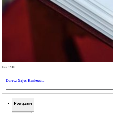
Foto: 123RF
Dorota Gajos-Kaniewska
Powiązane