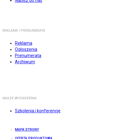
Napisz do nas
REKLAMA I PRENUMERATA
Reklama
Ogłoszenia
Prenumerata
Archiwum
NASZE WYDARZENIA
Szkolenia i konferencje
MAPA STRONY
OFERTA PRODUKTOWA