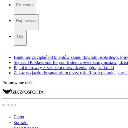
Polecane
Najnowsze
Tagi
Banki mogą żądać od klientów skanu dowodu osobistego. Praw
Sędzia TK Sławomir Patyra: Jestem zawiedziony postawą dzisiej
Pijani kierowcy z zakazem prowadzenia pójdą za kratki
Zakaz wyjazdu do sanatorium przez rok. Resort planuje „kary”
Promowane treści
KONTAKT
O nas
Kontakt