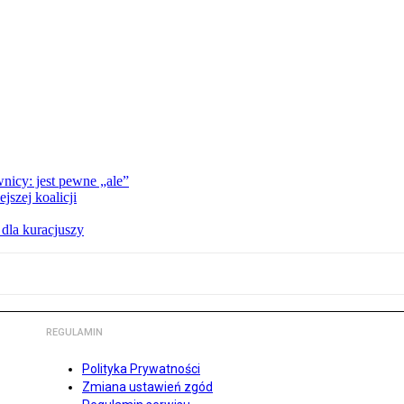
nicy: jest pewne „ale”
szej koalicji
 dla kuracjuszy
REGULAMIN
Polityka Prywatności
Zmiana ustawień zgód