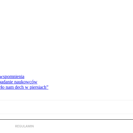
e wspomnienia
 badanie naukowców
ło nam dech w piersiach”
REGULAMIN