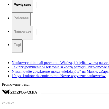
Powiązane
Polecane
Najnowsze
Tagi
Naukowcy dokonali przełomu. Wiedzą, jak jelita tworzą nasz
Tak przypomnienia w telefonie szkodzą pamięci. Przełomowe
Niesamowite „bezkresne morze wielokątów” na Marsie. „Zapar
10 tys. kroków dziennie to mit. Nowe wytyczne naukowców
Promowane treści
KONTAKT