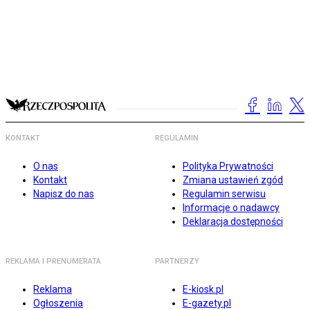
KONTAKT
REGULAMIN
O nas
Polityka Prywatności
Kontakt
Zmiana ustawień zgód
Napisz do nas
Regulamin serwisu
Informacje o nadawcy
Deklaracja dostępności
REKLAMA I PRENUMERATA
PARTNERZY
Reklama
E-kiosk.pl
Ogłoszenia
E-gazety.pl