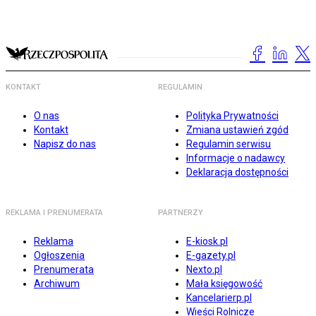
KONTAKT
REGULAMIN
O nas
Polityka Prywatności
Kontakt
Zmiana ustawień zgód
Napisz do nas
Regulamin serwisu
Informacje o nadawcy
Deklaracja dostępności
REKLAMA I PRENUMERATA
PARTNERZY
Reklama
E-kiosk.pl
Ogłoszenia
E-gazety.pl
Prenumerata
Nexto.pl
Archiwum
Mała księgowość
Kancelarierp.pl
Wieści Rolnicze