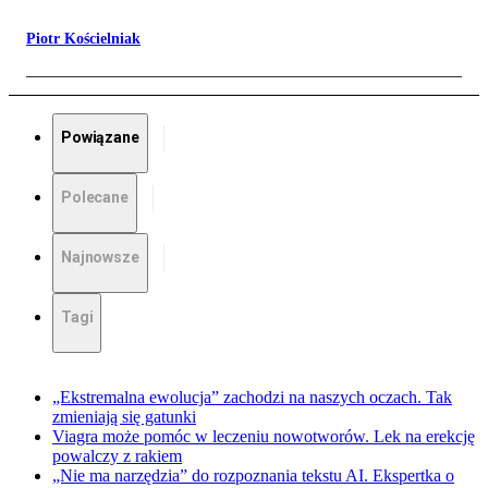
Piotr Kościelniak
Powiązane
Polecane
Najnowsze
Tagi
„Ekstremalna ewolucja” zachodzi na naszych oczach. Tak
zmieniają się gatunki
Viagra może pomóc w leczeniu nowotworów. Lek na erekcję
powalczy z rakiem
„Nie ma narzędzia” do rozpoznania tekstu AI. Ekspertka o