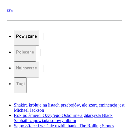
zew
Powiązane
Polecane
Najnowsze
Tagi
Shakira króluje na listach przebojów, ale szarą eminencją jest
Michael Jackson
Rok po śmierci Ozzy’ego Osbourne'a gitarzysta Black
Sabbath zapowiada solowy album
Są po 80-tce i właśnie rozbili bank. The Rolling Stones