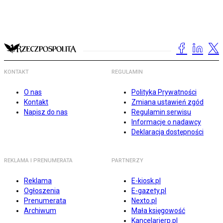
KONTAKT
REGULAMIN
O nas
Polityka Prywatności
Kontakt
Zmiana ustawień zgód
Napisz do nas
Regulamin serwisu
Informacje o nadawcy
Deklaracja dostępności
REKLAMA I PRENUMERATA
PARTNERZY
Reklama
E-kiosk.pl
Ogłoszenia
E-gazety.pl
Prenumerata
Nexto.pl
Archiwum
Mała księgowość
Kancelarierp.pl