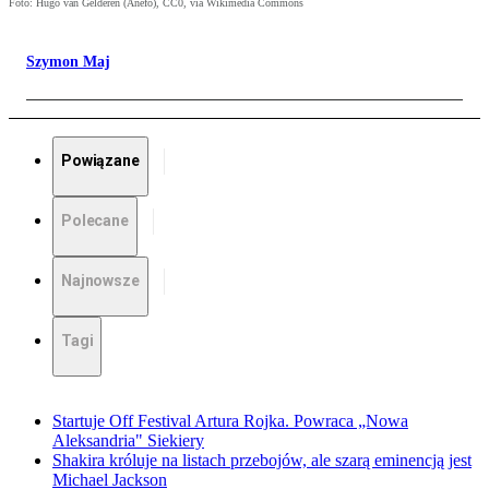
Foto: Hugo van Gelderen (Anefo), CC0, via Wikimedia Commons
Szymon Maj
Powiązane
Polecane
Najnowsze
Tagi
Startuje Off Festival Artura Rojka. Powraca „Nowa
Aleksandria" Siekiery
Shakira króluje na listach przebojów, ale szarą eminencją jest
Michael Jackson