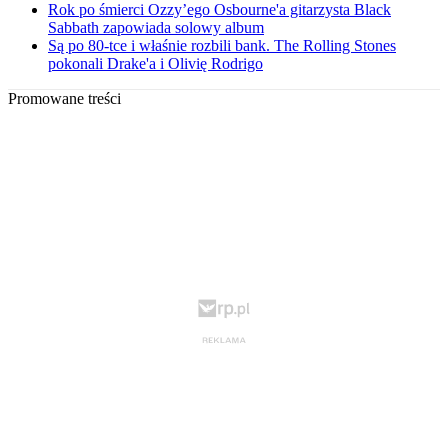
Rok po śmierci Ozzy’ego Osbourne'a gitarzysta Black
Sabbath zapowiada solowy album
Są po 80-tce i właśnie rozbili bank. The Rolling Stones
pokonali Drake'a i Olivię Rodrigo
Promowane treści