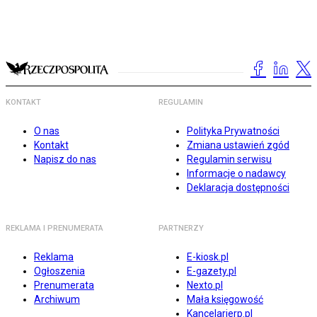
KONTAKT
REGULAMIN
O nas
Polityka Prywatności
Kontakt
Zmiana ustawień zgód
Napisz do nas
Regulamin serwisu
Informacje o nadawcy
Deklaracja dostępności
REKLAMA I PRENUMERATA
PARTNERZY
Reklama
E-kiosk.pl
Ogłoszenia
E-gazety.pl
Prenumerata
Nexto.pl
Archiwum
Mała księgowość
Kancelarierp.pl