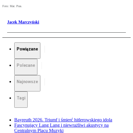
Foto: Mat. Pras.
Jacek Marczyński
Powiązane
Polecane
Najnowsze
Tagi
Bayreuth 2026. Triumf i śmierć hitlerowskiego idola
Fascynujący Lang Lang i niewrażliwi akustycy na
Centralnym Placu Muzyki