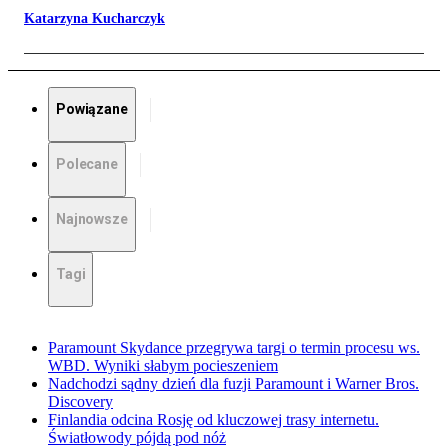
Katarzyna Kucharczyk
Powiązane
Polecane
Najnowsze
Tagi
Paramount Skydance przegrywa targi o termin procesu ws.
WBD. Wyniki słabym pocieszeniem
Nadchodzi sądny dzień dla fuzji Paramount i Warner Bros.
Discovery
Finlandia odcina Rosję od kluczowej trasy internetu.
Światłowody pójdą pod nóż