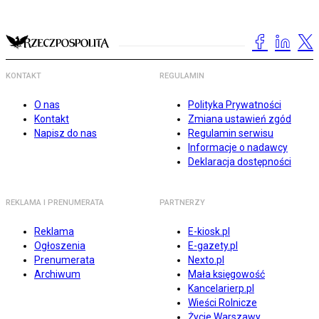
KONTAKT
REGULAMIN
O nas
Polityka Prywatności
Kontakt
Zmiana ustawień zgód
Napisz do nas
Regulamin serwisu
Informacje o nadawcy
Deklaracja dostępności
REKLAMA I PRENUMERATA
PARTNERZY
Reklama
E-kiosk.pl
Ogłoszenia
E-gazety.pl
Prenumerata
Nexto.pl
Archiwum
Mała księgowość
Kancelarierp.pl
Wieści Rolnicze
Życie Warszawy