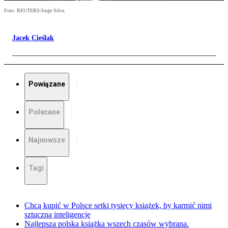
Foto: REUTERS/Jorge Silva
Jacek Cieślak
Powiązane
Polecane
Najnowsze
Tagi
Chcą kupić w Polsce setki tysięcy książek, by karmić nimi
sztuczną inteligencję
Najlepsza polska książka wszech czasów wybrana.