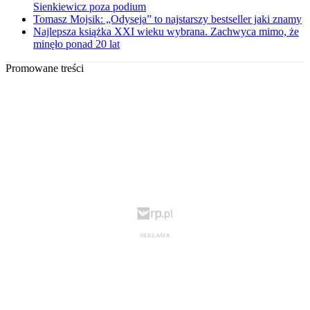
Sienkiewicz poza podium
Tomasz Mojsik: „Odyseja” to najstarszy bestseller jaki znamy
Najlepsza książka XXI wieku wybrana. Zachwyca mimo, że
minęło ponad 20 lat
Promowane treści