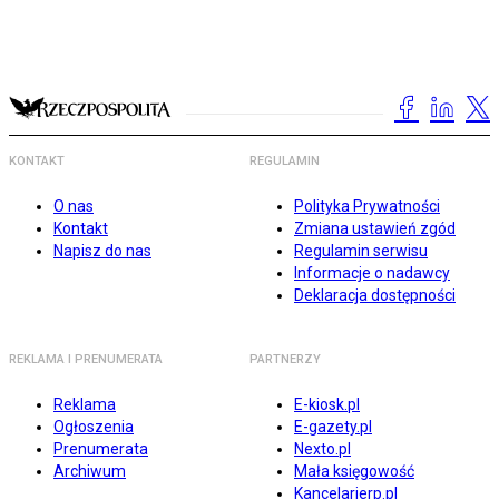
KONTAKT
REGULAMIN
O nas
Polityka Prywatności
Kontakt
Zmiana ustawień zgód
Napisz do nas
Regulamin serwisu
Informacje o nadawcy
Deklaracja dostępności
REKLAMA I PRENUMERATA
PARTNERZY
Reklama
E-kiosk.pl
Ogłoszenia
E-gazety.pl
Prenumerata
Nexto.pl
Archiwum
Mała księgowość
Kancelarierp.pl