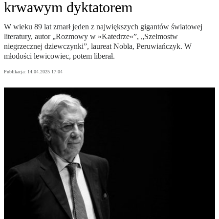
krwawym dyktatorem
W wieku 89 lat zmarł jeden z największych gigantów światowej
literatury, autor „Rozmowy w »Katedrze«”, „Szelmostw
niegrzecznej dziewczynki”, laureat Nobla, Peruwiańczyk. W
młodości lewicowiec, potem liberał.
Publikacja:
14.04.2025 17:04