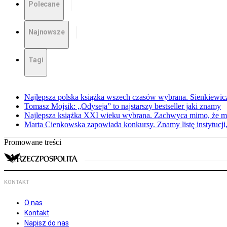
Polecane
Najnowsze
Tagi
Najlepsza polska książka wszech czasów wybrana. Sienkiewi
Tomasz Mojsik: „Odyseja” to najstarszy bestseller jaki znamy
Najlepsza książka XXI wieku wybrana. Zachwyca mimo, że mi
Marta Cienkowska zapowiada konkursy. Znamy listę instytucji,
Promowane treści
KONTAKT
O nas
Kontakt
Napisz do nas