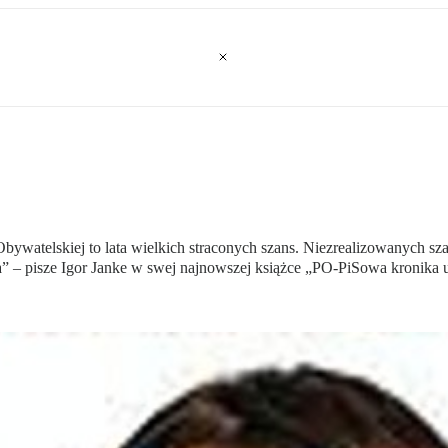
bywatelskiej to lata wielkich straconych szans. Niezrealizowanych s
a” – pisze Igor Janke w swej najnowszej książce „PO-PiSowa kronika