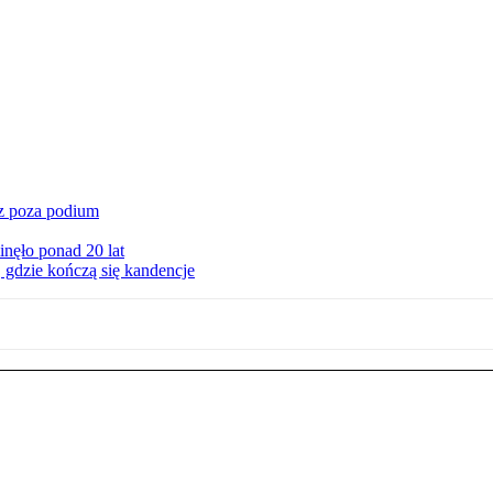
cz poza podium
nęło ponad 20 lat
 gdzie kończą się kandencje