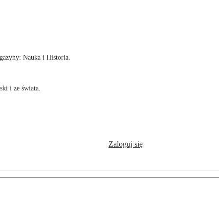
!
azyny: Nauka i Historia.
ki i ze świata.
Zaloguj się