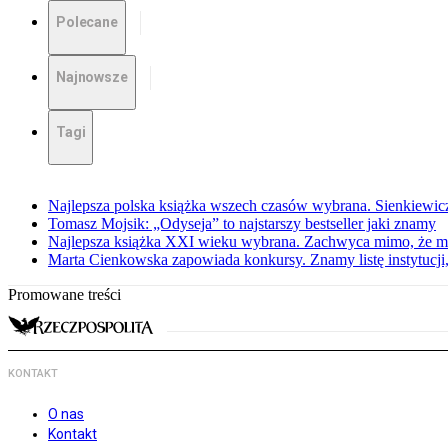
Polecane
Najnowsze
Tagi
Najlepsza polska książka wszech czasów wybrana. Sienkiewi
Tomasz Mojsik: „Odyseja” to najstarszy bestseller jaki znamy
Najlepsza książka XXI wieku wybrana. Zachwyca mimo, że mi
Marta Cienkowska zapowiada konkursy. Znamy listę instytucji,
Promowane treści
KONTAKT
O nas
Kontakt