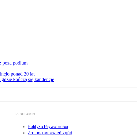
cz poza podium
nęło ponad 20 lat
 gdzie kończą się kandencje
REGULAMIN
Polityka Prywatności
Zmiana ustawień zgód