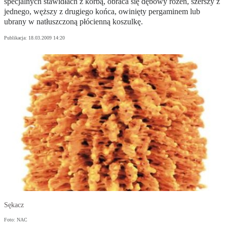
specjalnych stawidłach z korbą, obraca się dębowy rożen, szerszy z
jednego, węższy z drugiego końca, owinięty pergaminem lub
ubrany w natłuszczoną płócienną koszulkę.
Publikacja:
18.03.2009 14:20
Sękacz
Foto: NAC