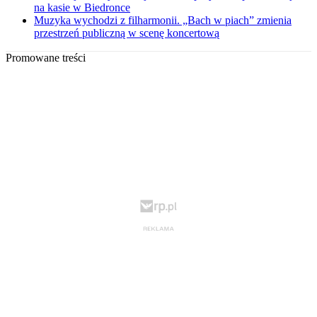
na kasie w Biedronce
Muzyka wychodzi z filharmonii. „Bach w piach” zmienia
przestrzeń publiczną w scenę koncertową
Promowane treści