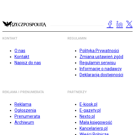
KONTAKT
REGULAMIN
O nas
Polityka Prywatności
Kontakt
Zmiana ustawień zgód
Napisz do nas
Regulamin serwisu
Informacje o nadawcy
Deklaracja dostępności
REKLAMA I PRENUMERATA
PARTNERZY
Reklama
E-kiosk.pl
Ogłoszenia
E-gazety.pl
Prenumerata
Nexto.pl
Archiwum
Mała księgowość
Kancelarierp.pl
Wieści Rolnicze