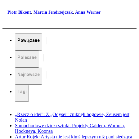
Piotr Bikont
,
Marcin Jendrzejczak
,
Anna Werner
Powiązane
Polecane
Najnowsze
Tagi
„Rzecz o idei”: Z „Odysei” zniknęli bogowie, Zeusem jest
Nolan
Samochodowe dzieła sztuki. Projekty Caldera, Warhola,
Hockneya, Koonsa
Artur Rojek: Artysta nie jest kimś lepszym niż pani siedząca