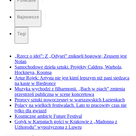
Polecane
Najnowsze
Tagi
„Rzecz o idei”: Z „Odysei” zniknęli bogowie, Zeusem jest
Nolan
Samochodowe dzieła sztuki. Projekty Caldera, Warhola,
Hockneya, Koonsa
Artur Rojek: Artysta nie jest kimś lepszym niż pani siedząca
na kasie w Biedronce
Muzyka wychodzi z filharmonii. „Bach w piach” zmienia
przestrzeń publiczną w scenę koncertową
Prorocy sztuki nowoczesnej w warszawskich Łazienkach
Polacy na wielkich festiwalach. Lato to pracowity czas nie
tylko dla gwiazd
Kosmiczne ambicje Future Festival
Gotyk w Karpatach gości w Krakowie z „Madonną z
Użhorodu” wypożyczoną z Luwru