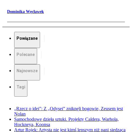
Dominika Węcławek
Powiązane
Polecane
Najnowsze
Tagi
„Rzecz o idei”: Z „Odysei” zniknęli bogowie, Zeusem jest
Nolan
Samochodowe dzieła sztuki. Projekty Caldera, Warhola,
Hockneya, Koonsa
Artur Rojek: Artysta nie jest kimś lepszym niż pani siedząca