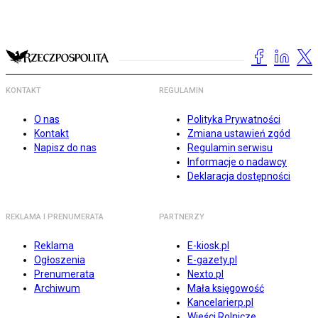
KONTAKT
REGULAMIN
O nas
Polityka Prywatności
Kontakt
Zmiana ustawień zgód
Napisz do nas
Regulamin serwisu
Informacje o nadawcy
Deklaracja dostępności
REKLAMA I PRENUMERATA
PARTNERZY
Reklama
E-kiosk.pl
Ogłoszenia
E-gazety.pl
Prenumerata
Nexto.pl
Archiwum
Mała księgowość
Kancelarierp.pl
Wieści Rolnicze