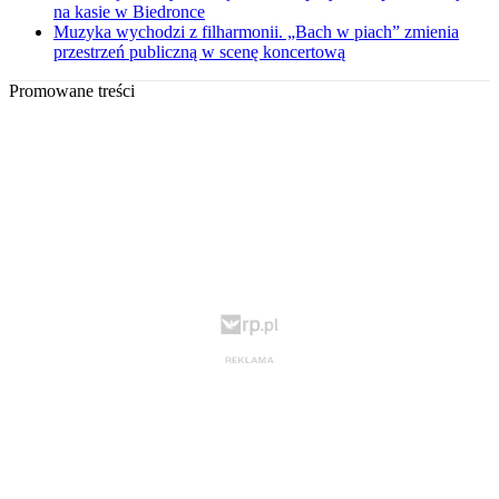
na kasie w Biedronce
Muzyka wychodzi z filharmonii. „Bach w piach” zmienia
przestrzeń publiczną w scenę koncertową
Promowane treści