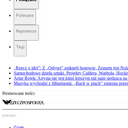
Polecane
Najnowsze
Tagi
„Rzecz o idei”: Z „Odysei” zniknęli bogowie, Zeusem jest Nol
Samochodowe dzieła sztuki. Projekty Caldera, Warhola, Hock
Artur Rojek: Artysta nie jest kimś lepszym niż pani siedząca n
Muzyka wychodzi z filharmonii. „Bach w piach” zmienia przes
Promowane treści
KONTAKT
O nas