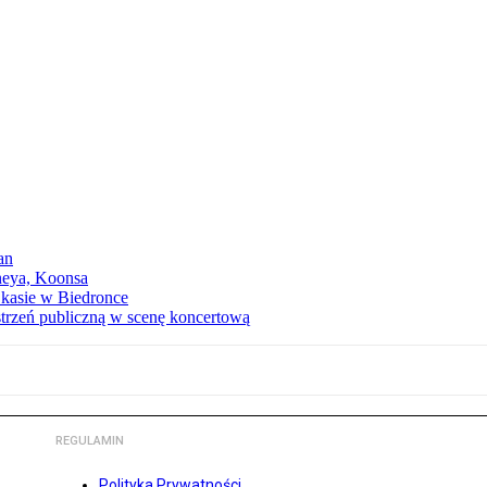
an
neya, Koonsa
a kasie w Biedronce
trzeń publiczną w scenę koncertową
REGULAMIN
Polityka Prywatności