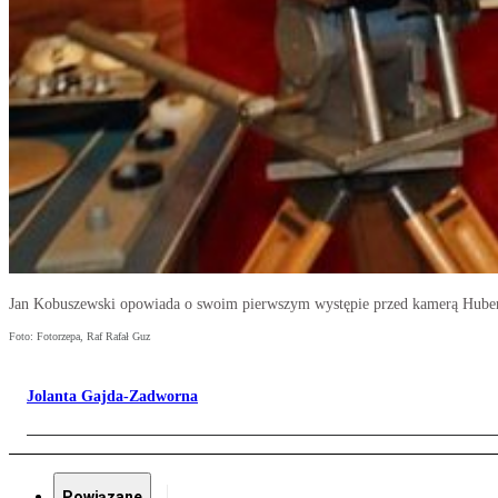
Jan Kobuszewski opowiada o swoim pierwszym występie przed kamerą Huber
Foto: Fotorzepa, Raf Rafał Guz
Jolanta Gajda-Zadworna
Powiązane