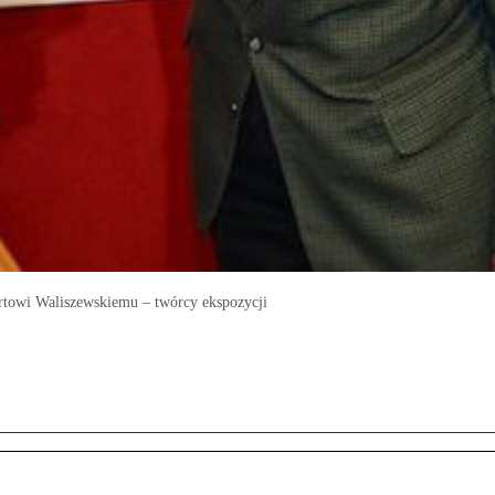
towi Waliszewskiemu – twórcy ekspozycji