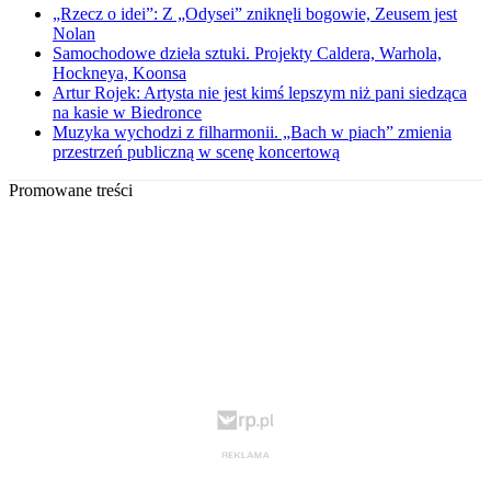
„Rzecz o idei”: Z „Odysei” zniknęli bogowie, Zeusem jest
Nolan
Samochodowe dzieła sztuki. Projekty Caldera, Warhola,
Hockneya, Koonsa
Artur Rojek: Artysta nie jest kimś lepszym niż pani siedząca
na kasie w Biedronce
Muzyka wychodzi z filharmonii. „Bach w piach” zmienia
przestrzeń publiczną w scenę koncertową
Promowane treści