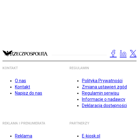
KONTAKT
REGULAMIN
O nas
Polityka Prywatności
Kontakt
Zmiana ustawień zgód
Napisz do nas
Regulamin serwisu
Informacje o nadawcy
Deklaracja dostępności
REKLAMA I PRENUMERATA
PARTNERZY
Reklama
E-kiosk.pl