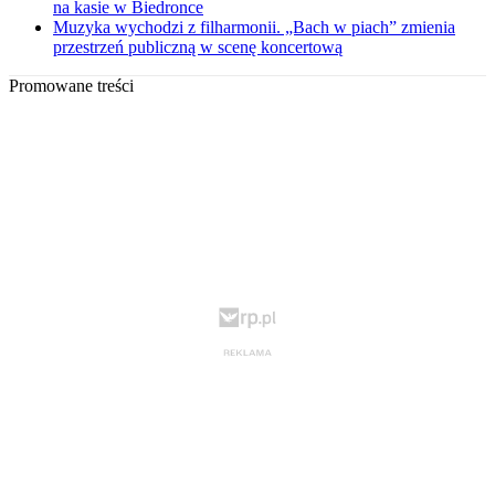
na kasie w Biedronce
Muzyka wychodzi z filharmonii. „Bach w piach” zmienia
przestrzeń publiczną w scenę koncertową
Promowane treści