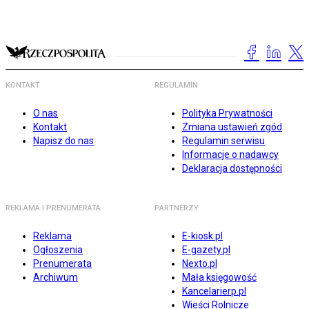
KONTAKT
REGULAMIN
O nas
Polityka Prywatności
Kontakt
Zmiana ustawień zgód
Napisz do nas
Regulamin serwisu
Informacje o nadawcy
Deklaracja dostępności
REKLAMA I PRENUMERATA
PARTNERZY
Reklama
E-kiosk.pl
Ogłoszenia
E-gazety.pl
Prenumerata
Nexto.pl
Archiwum
Mała księgowość
Kancelarierp.pl
Wieści Rolnicze