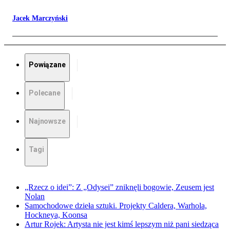
Jacek Marczyński
Powiązane
Polecane
Najnowsze
Tagi
„Rzecz o idei”: Z „Odysei” zniknęli bogowie, Zeusem jest
Nolan
Samochodowe dzieła sztuki. Projekty Caldera, Warhola,
Hockneya, Koonsa
Artur Rojek: Artysta nie jest kimś lepszym niż pani siedząca