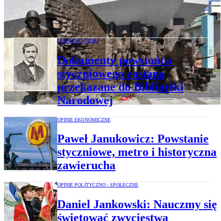
polskości znajduje się Powstanie
Warszawskie?
HISTORIA POLSKI
Dokumenty powstańca
styczniowego zostaną
przekazane do Biblioteki
Narodowej
OPINIE EKONOMICZNE
Paweł Janukowicz: Powstanie
styczniowe, metro i historyczna
zawierucha
OPINIE POLITYCZNO - SPOŁECZNE
Daniel Jankowski: Nauczmy się
świętować zwycięstwa