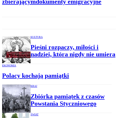
zbierającymdokumenty emigracyjne
KULTURA
Pieśni rozpaczy, miłości i
nadziei, która nigdy nie umiera
EKONOMIA
Polacy kochają pamiątki
KRAJ
Zbiórka pamiątek z czasów
Powstania Styczniowego
ŚWIAT