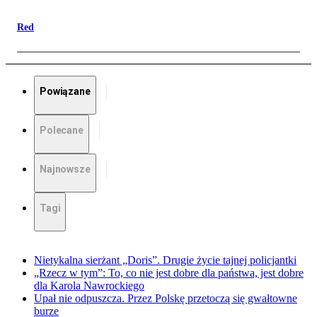
Red
Powiązane
Polecane
Najnowsze
Tagi
Nietykalna sierżant „Doris”. Drugie życie tajnej policjantki
„Rzecz w tym”: To, co nie jest dobre dla państwa, jest dobre
dla Karola Nawrockiego
Upał nie odpuszcza. Przez Polskę przetoczą się gwałtowne
burze