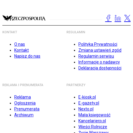
KONTAKT
REGULAMIN
O nas
Polityka Prywatności
Kontakt
Zmiana ustawień zgód
Napisz do nas
Regulamin serwisu
Informacje o nadawcy
Deklaracja dostępności
REKLAMA I PRENUMERATA
PARTNERZY
Reklama
E-kiosk.pl
Ogłoszenia
E-gazety.pl
Prenumerata
Nexto.pl
Archiwum
Mała księgowość
Kancelarierp.pl
Wieści Rolnicze
Życie Warszawy