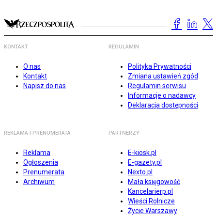
KONTAKT
REGULAMIN
O nas
Polityka Prywatności
Kontakt
Zmiana ustawień zgód
Napisz do nas
Regulamin serwisu
Informacje o nadawcy
Deklaracja dostępności
REKLAMA I PRENUMERATA
PARTNERZY
Reklama
E-kiosk.pl
Ogłoszenia
E-gazety.pl
Prenumerata
Nexto.pl
Archiwum
Mała księgowość
Kancelarierp.pl
Wieści Rolnicze
Życie Warszawy