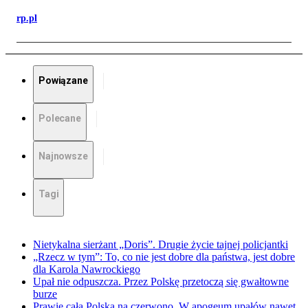
rp.pl
Powiązane
Polecane
Najnowsze
Tagi
Nietykalna sierżant „Doris”. Drugie życie tajnej policjantki
„Rzecz w tym”: To, co nie jest dobre dla państwa, jest dobre
dla Karola Nawrockiego
Upał nie odpuszcza. Przez Polskę przetoczą się gwałtowne
burze
Prawie cała Polska na czerwono. W apogeum upałów nawet