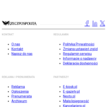
KONTAKT
REGULAMIN
O nas
Polityka Prywatności
Kontakt
Zmiana ustawień zgód
Napisz do nas
Regulamin serwisu
Informacje o nadawcy
Deklaracja dostępności
REKLAMA I PRENUMERATA
PARTNERZY
Reklama
E-kiosk.pl
Ogłoszenia
E-gazety.pl
Prenumerata
Nexto.pl
Archiwum
Mała księgowość
Kancelarierp.pl