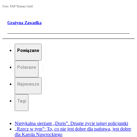
Foto: PAP/Tomasz Gzell
Grażyna Zawadka
Powiązane
Polecane
Najnowsze
Tagi
Nietykalna sierżant „Doris”. Drugie życie tajnej policjantki
„Rzecz w tym”: To, co nie jest dobre dla państwa, jest dobre
dla Karola Nawrockiego