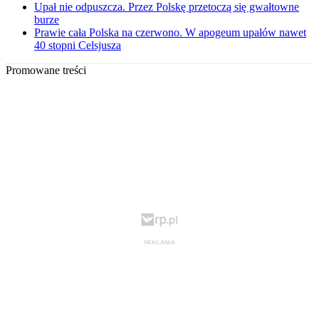
Upał nie odpuszcza. Przez Polskę przetoczą się gwałtowne
burze
Prawie cała Polska na czerwono. W apogeum upałów nawet
40 stopni Celsjusza
Promowane treści