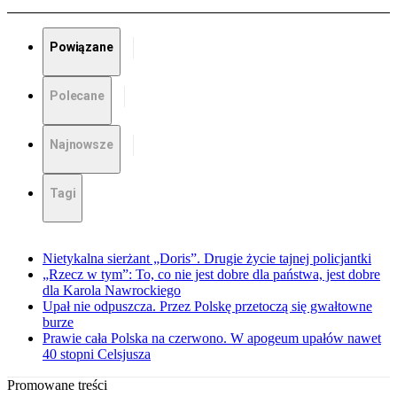
Powiązane
Polecane
Najnowsze
Tagi
Nietykalna sierżant „Doris”. Drugie życie tajnej policjantki
„Rzecz w tym”: To, co nie jest dobre dla państwa, jest dobre
dla Karola Nawrockiego
Upał nie odpuszcza. Przez Polskę przetoczą się gwałtowne
burze
Prawie cała Polska na czerwono. W apogeum upałów nawet
40 stopni Celsjusza
Promowane treści