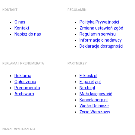
KONTAKT
REGULAMIN
O nas
Polityka Prywatności
Kontakt
Zmiana ustawień zgód
Napisz do nas
Regulamin serwisu
Informacje o nadawcy
Deklaracja dostępności
REKLAMA I PRENUMERATA
PARTNERZY
Reklama
E-kiosk.pl
Ogłoszenia
E-gazety.pl
Prenumerata
Nexto.pl
Archiwum
Mała księgowość
Kancelarierp.pl
Wieści Rolnicze
Życie Warszawy
NASZE WYDARZENIA