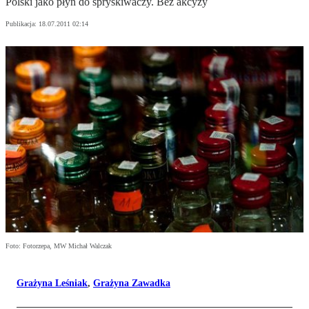
Polski jako płyn do spryskiwaczy. Bez akcyzy
Publikacja:
18.07.2011 02:14
Foto: Fotorzepa, MW Michał Walczak
Grażyna Leśniak
,
Grażyna Zawadka