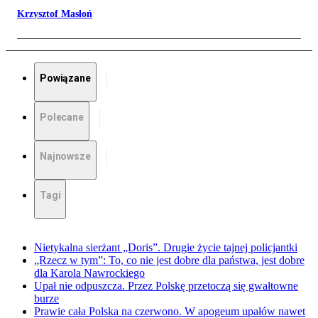
Krzysztof Masłoń
Powiązane
Polecane
Najnowsze
Tagi
Nietykalna sierżant „Doris”. Drugie życie tajnej policjantki
„Rzecz w tym”: To, co nie jest dobre dla państwa, jest dobre
dla Karola Nawrockiego
Upał nie odpuszcza. Przez Polskę przetoczą się gwałtowne
burze
Prawie cała Polska na czerwono. W apogeum upałów nawet