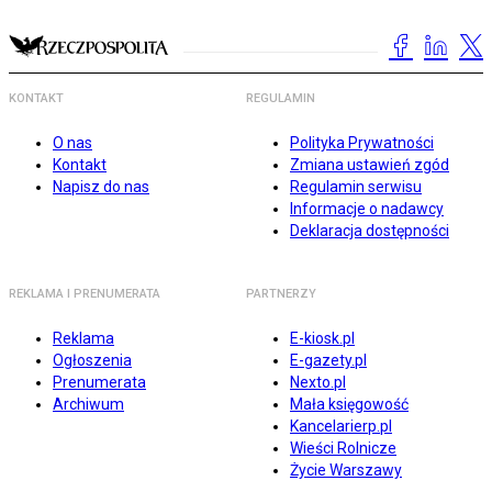
KONTAKT
REGULAMIN
O nas
Polityka Prywatności
Kontakt
Zmiana ustawień zgód
Napisz do nas
Regulamin serwisu
Informacje o nadawcy
Deklaracja dostępności
REKLAMA I PRENUMERATA
PARTNERZY
Reklama
E-kiosk.pl
Ogłoszenia
E-gazety.pl
Prenumerata
Nexto.pl
Archiwum
Mała księgowość
Kancelarierp.pl
Wieści Rolnicze
Życie Warszawy