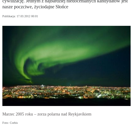
cywilizację. Jednym z najbardziej niedocenianych kandydatów jest
nasze poczciwe, życiodajne Słońce
Publikacja:
17.03.2012 00:01
Marzec 2005 roku – zorza polarna nad Reykjavíkiem
Foto: Corbis