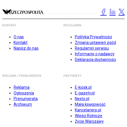
KONTAKT
REGULAMIN
O nas
Polityka Prywatności
Kontakt
Zmiana ustawień zgód
Napisz do nas
Regulamin serwisu
Informacje o nadawcy
Deklaracja dostępności
REKLAMA I PRENUMERATA
PARTNERZY
Reklama
E-kiosk.pl
Ogłoszenia
E-gazety.pl
Prenumerata
Nexto.pl
Archiwum
Mała księgowość
Kancelarierp.pl
Wieści Rolnicze
Życie Warszawy