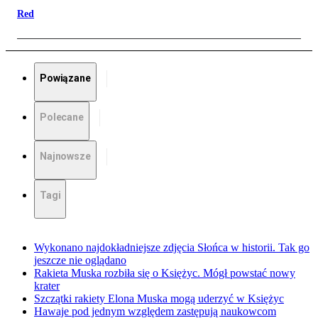
Red
Powiązane
Polecane
Najnowsze
Tagi
Wykonano najdokładniejsze zdjęcia Słońca w historii. Tak go
jeszcze nie oglądano
Rakieta Muska rozbiła się o Księżyc. Mógł powstać nowy
krater
Szczątki rakiety Elona Muska mogą uderzyć w Księżyc
Hawaje pod jednym względem zastępują naukowcom