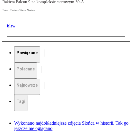
Rakieta Falcon 9 na kompleksie startowym 39-A
Foto: Reuters/Steve Nesius
blew
Powiązane
Polecane
Najnowsze
Tagi
Wykonano najdokładniejsze zdjęcia Słońca w historii. Tak go
jeszcze nie oglądano