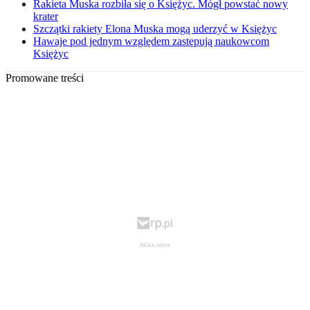
Rakieta Muska rozbiła się o Księżyc. Mógł powstać nowy
krater
Szczątki rakiety Elona Muska mogą uderzyć w Księżyc
Hawaje pod jednym względem zastępują naukowcom
Księżyc
Promowane treści