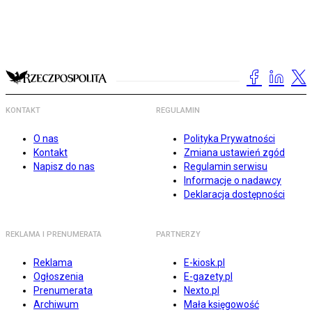
KONTAKT
REGULAMIN
O nas
Polityka Prywatności
Kontakt
Zmiana ustawień zgód
Napisz do nas
Regulamin serwisu
Informacje o nadawcy
Deklaracja dostępności
REKLAMA I PRENUMERATA
PARTNERZY
Reklama
E-kiosk.pl
Ogłoszenia
E-gazety.pl
Prenumerata
Nexto.pl
Archiwum
Mała księgowość