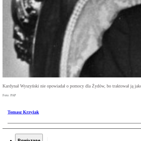
Kardynał Wyszyński nie opowiadał o pomocy dla Żydów, bo traktował ją jak
Foto: PAP
Tomasz Krzyżak
Powiązane