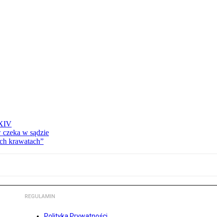
 XIV
w czeka w sądzie
ich krawatach”
REGULAMIN
Polityka Prywatności