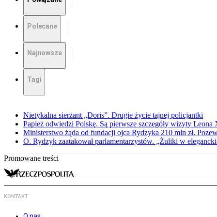
Polecane
Najnowsze
Tagi
Nietykalna sierżant „Doris”. Drugie życie tajnej policjantki
Papież odwiedzi Polskę. Są pierwsze szczegóły wizyty Leona
Ministerstwo żąda od fundacji ojca Rydzyka 210 mln zł. Poze
O. Rydzyk zaatakował parlamentarzystów. „Żuliki w eleganck
Promowane treści
KONTAKT
O nas