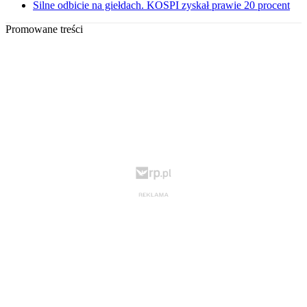
Silne odbicie na giełdach. KOSPI zyskał prawie 20 procent
Promowane treści