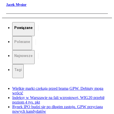
Jacek Mysior
Powiązane
Polecane
Najnowsze
Tagi
Wielkie marki czekają przed bramą GPW. Debiuty mogą
wrócić
Indeksy w Warszawie na fali wzrostowej. WIG20 przebił
poziom 4 tys. pkt
Rynek IPO budzi się po długim zastoju. GPW przyciąga
nowych kandydatów