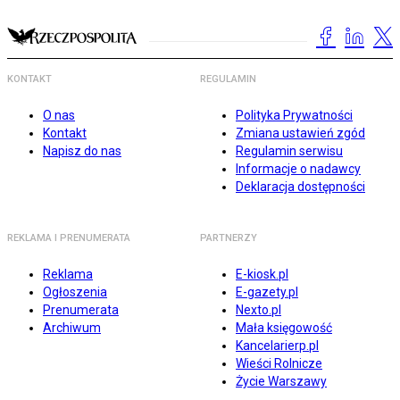
KONTAKT
REGULAMIN
O nas
Polityka Prywatności
Kontakt
Zmiana ustawień zgód
Napisz do nas
Regulamin serwisu
Informacje o nadawcy
Deklaracja dostępności
REKLAMA I PRENUMERATA
PARTNERZY
Reklama
E-kiosk.pl
Ogłoszenia
E-gazety.pl
Prenumerata
Nexto.pl
Archiwum
Mała księgowość
Kancelarierp.pl
Wieści Rolnicze
Życie Warszawy