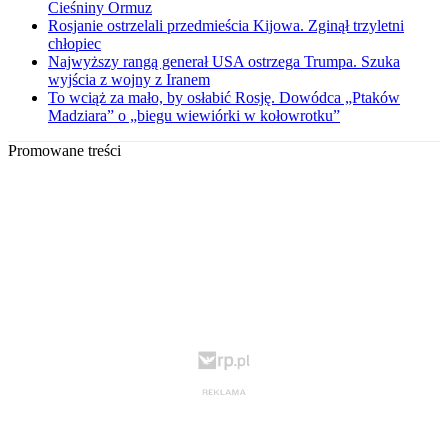
Cieśniny Ormuz
Rosjanie ostrzelali przedmieścia Kijowa. Zginął trzyletni
chłopiec
Najwyższy rangą generał USA ostrzega Trumpa. Szuka
wyjścia z wojny z Iranem
To wciąż za mało, by osłabić Rosję. Dowódca „Ptaków
Madziara” o „biegu wiewiórki w kołowrotku”
Promowane treści