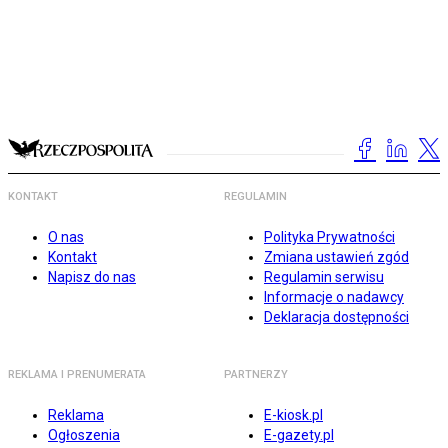
KONTAKT
REGULAMIN
O nas
Polityka Prywatności
Kontakt
Zmiana ustawień zgód
Napisz do nas
Regulamin serwisu
Informacje o nadawcy
Deklaracja dostępności
REKLAMA I PRENUMERATA
PARTNERZY
Reklama
E-kiosk.pl
Ogłoszenia
E-gazety.pl