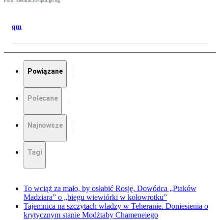
Foto: kremlin.ru/updf.go.ug
qm
Powiązane
Polecane
Najnowsze
Tagi
To wciąż za mało, by osłabić Rosję. Dowódca „Ptaków
Madziara” o „biegu wiewiórki w kołowrotku”
Tajemnica na szczytach władzy w Teheranie. Doniesienia o
krytycznym stanie Modżtaby Chameneiego