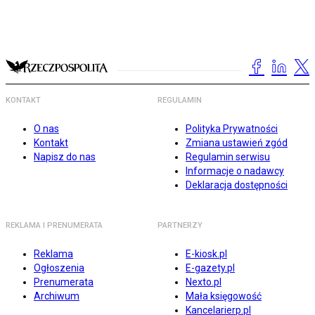
KONTAKT
REGULAMIN
O nas
Polityka Prywatności
Kontakt
Zmiana ustawień zgód
Napisz do nas
Regulamin serwisu
Informacje o nadawcy
Deklaracja dostępności
REKLAMA I PRENUMERATA
PARTNERZY
Reklama
E-kiosk.pl
Ogłoszenia
E-gazety.pl
Prenumerata
Nexto.pl
Archiwum
Mała księgowość
Kancelarierp.pl