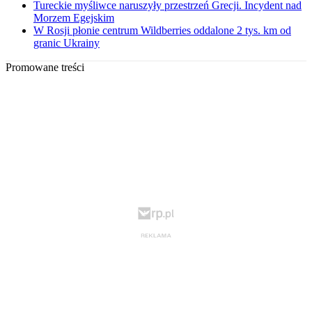
Tureckie myśliwce naruszyły przestrzeń Grecji. Incydent nad
Morzem Egejskim
W Rosji płonie centrum Wildberries oddalone 2 tys. km od
granic Ukrainy
Promowane treści