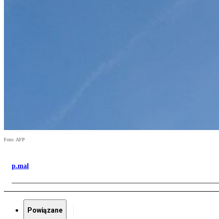
Foto: AFP
p.mal
Powiązane