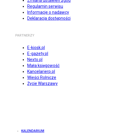
Zmiana ustawień zgód
Regulamin serwisu
Informacje o nadawcy
Deklaracja dostępności
PARTNERZY
E-kiosk.pl
E-gazety.pl
Nexto.pl
Mała księgowość
Kancelarierp.pl
Wieści Rolnicze
Życie Warszawy
KALENDARIUM