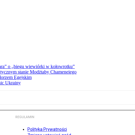
ra” o „biegu wiewiórki w kołowrotku”
rytycznym stanie Modżtaby Chameneiego
 Morzem Egejskim
nic Ukrainy
REGULAMIN
Polityka Prywatności