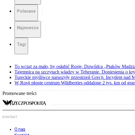
Polecane
Najnowsze
Tagi
To wciąż za mało, by osłabić Rosję. Dowódca „Ptaków Madzia
Tajemnica na szczytach władzy w Teheranie. Doniesienia o k
Tureckie myśliwce naruszyły przestrzeń Grecji. Incydent nad
W Rosji płonie centrum Wildberries oddalone 2 tys. km od gra
Promowane treści
KONTAKT
O nas