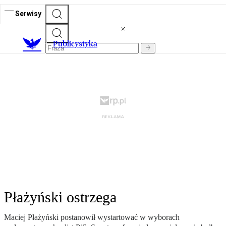
Serwisy
Publicystyka
Płażyński ostrzega
Maciej Płażyński postanowił wystartować w wyborach