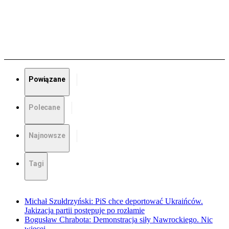
Powiązane
Polecane
Najnowsze
Tagi
Michał Szułdrzyński: PiS chce deportować Ukraińców.
Jakizacja partii postępuje po rozłamie
Bogusław Chrabota: Demonstracja siły Nawrockiego. Nic
więcej