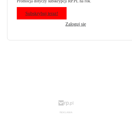
Promocja dotyczy subskrypcji RP.PL na rok.
Subskrybuj teraz!
Zaloguj się