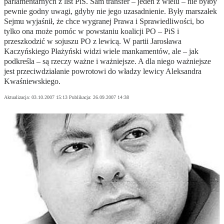
parlamentarnych z list PiS. Sam transfer – jeden z wielu – nie byłby
pewnie godny uwagi, gdyby nie jego uzasadnienie. Były marszałek
Sejmu wyjaśnił, że chce wygranej Prawa i Sprawiedliwości, bo
tylko ona może pomóc w powstaniu koalicji PO – PiS i
przeszkodzić w sojuszu PO z lewicą. W partii Jarosława
Kaczyńskiego Płażyński widzi wiele mankamentów, ale – jak
podkreśla – są rzeczy ważne i ważniejsze. A dla niego ważniejsze
jest przeciwdziałanie powrotowi do władzy lewicy Aleksandra
Kwaśniewskiego.
Aktualizacja:
03.10.2007 15:13
Publikacja:
26.09.2007 14:38