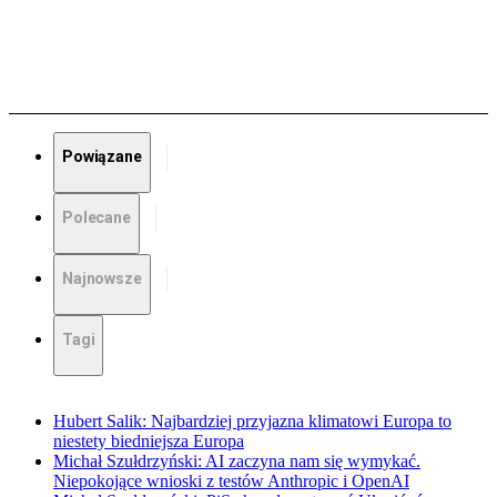
Powiązane
Polecane
Najnowsze
Tagi
Hubert Salik: Najbardziej przyjazna klimatowi Europa to
niestety biedniejsza Europa
Michał Szułdrzyński: AI zaczyna nam się wymykać.
Niepokojące wnioski z testów Anthropic i OpenAI