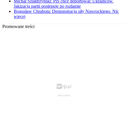
Michał Szułdrzyński: PiS chce deportować Ukraińców.
Jakizacja partii postępuje po rozłamie
Bogusław Chrabota: Demonstracja siły Nawrockiego. Nic
więcej
Promowane treści