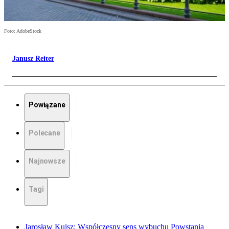
Foto: AdobeStock
Janusz Reiter
Powiązane
Polecane
Najnowsze
Tagi
Jarosław Kuisz: Współczesny sens wybuchu Powstania