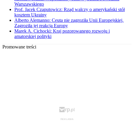
Warszawskiego
Prof. Jacek Czaputowicz: Rząd walczy o amerykański stół
kosztem Ukrainy
Alberto Alemanno: Ceuta nie zagroziła Unii Europejskiej.
Zagroziła jej reakcja Europy
Marek A. Cichocki: Kraj pozorowanego rozwoju i
amatorskiej polityki
Promowane treści