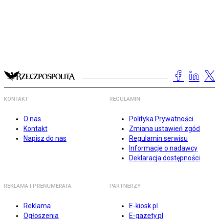
KONTAKT
REGULAMIN
O nas
Polityka Prywatności
Kontakt
Zmiana ustawień zgód
Napisz do nas
Regulamin serwisu
Informacje o nadawcy
Deklaracja dostępności
REKLAMA I PRENUMERATA
PARTNERZY
Reklama
E-kiosk.pl
Ogłoszenia
E-gazety.pl