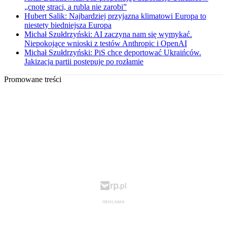
„cnotę straci, a rubla nie zarobi”
Hubert Salik: Najbardziej przyjazna klimatowi Europa to
niestety biedniejsza Europa
Michał Szułdrzyński: AI zaczyna nam się wymykać.
Niepokojące wnioski z testów Anthropic i OpenAI
Michał Szułdrzyński: PiS chce deportować Ukraińców.
Jakizacja partii postępuje po rozłamie
Promowane treści