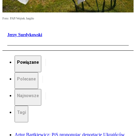
Foto: PAP/Wojtek Jargiło
Jerzy Surdykowski
Powiązane
Polecane
Najnowsze
Tagi
Artur Bartkiewicz: PiS proponując deportacje Ukraińców