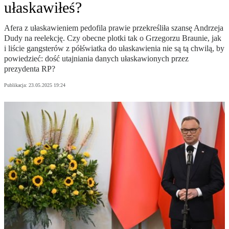
ułaskawiłeś?
Afera z ułaskawieniem pedofila prawie przekreśliła szansę Andrzeja
Dudy na reelekcję. Czy obecne plotki tak o Grzegorzu Braunie, jak
i liście gangsterów z półświatka do ułaskawienia nie są tą chwilą, by
powiedzieć: dość utajniania danych ułaskawionych przez
prezydenta RP?
Publikacja:
23.05.2025 19:24