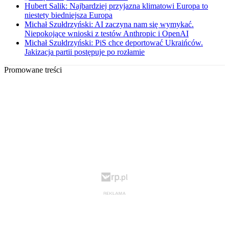
Hubert Salik: Najbardziej przyjazna klimatowi Europa to
niestety biedniejsza Europa
Michał Szułdrzyński: AI zaczyna nam się wymykać.
Niepokojące wnioski z testów Anthropic i OpenAI
Michał Szułdrzyński: PiS chce deportować Ukraińców.
Jakizacja partii postępuje po rozłamie
Promowane treści