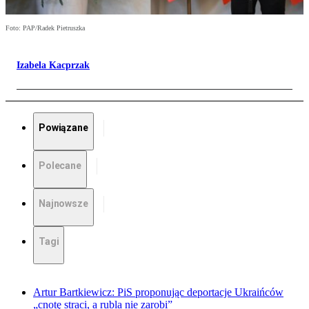
Foto: PAP/Radek Pietruszka
Izabela Kacprzak
Powiązane
Polecane
Najnowsze
Tagi
Artur Bartkiewicz: PiS proponując deportacje Ukraińców
„cnotę straci, a rubla nie zarobi”