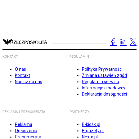
KONTAKT
REGULAMIN
O nas
Polityka Prywatności
Kontakt
Zmiana ustawień zgód
Napisz do nas
Regulamin serwisu
Informacje o nadawcy
Deklaracja dostępności
REKLAMA I PRENUMERATA
PARTNERZY
Reklama
E-kiosk.pl
Ogłoszenia
E-gazety.pl
Prenumerata
Nexto.pl