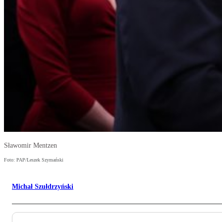
Sławomir Mentzen
Foto: PAP/Leszek Szymański
Michał Szułdrzyński