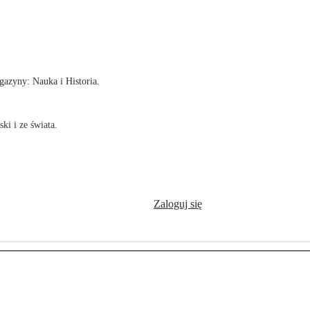
!
azyny: Nauka i Historia.
ki i ze świata.
Zaloguj się