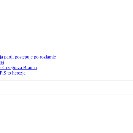
 partii postępuje po rozłamie
ej
ie Grzegorza Brauna
iS to herezja